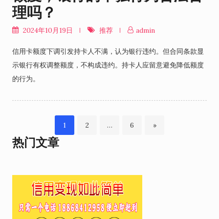
理吗？
2024年10月19日
推荐
admin
信用卡额度下调引发持卡人不满，认为银行违约。但合同条款显
示银行有权调整额度，不构成违约。持卡人应留意避免降低额度
的行为。
Page
Page
Page
1
2
…
6
»
文
热门文章
章
分
页