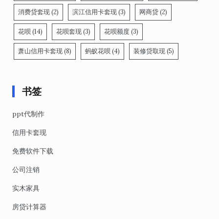
消费贷套现
(2)
滨江信用卡套现
(3)
网商贷
(2)
花呗
(14)
花呗套现
(3)
花呗额度
(3)
萧山信用卡套现
(8)
蚂蚁花呗
(4)
装修贷取现
(5)
书签
ppt代制作
信用卡套现
免费软件下载
公司注销
实木家具
房贷计算器