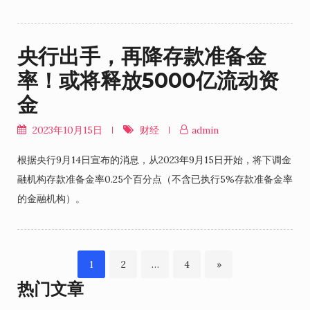
央行出手，再降存款准备金
率！或将释放5000亿流动资
金
2023年10月15日
财经
admin
根据央行9月14日宣布的消息，从2023年9月15日开始，将下调金
融机构存款准备金率0.25个百分点（不含已执行5%存款准备金率
的金融机构）。
Page
Page
Page
1
2
…
4
»
文
热门文章
章