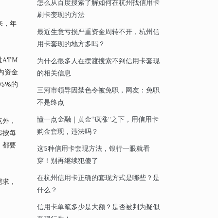
怎么从百度搜索了解如何在杭州找信用卡
刷卡变现的方法
来，年
最近生意亏损严重资金周转不开，杭州信
用卡套现的地方多吗？
ATM
为什么很多人在摆渡搜索不到信用卡套现
内资金
的相关信息
5%的
三河市领导因禁色令被免职，网友：免职
不是终点
懂一点金融｜黄金“疯涨”之下，用信用卡
点外，
购金套现，违法吗？
起按每
，都要
这5种信用卡套现方法，银行一眼就看
穿！别再继续犯傻了
在杭州信用卡正确的套现方式是哪些？是
需求，
什么？
信用卡单笔多少是大额？是否被判为疑似