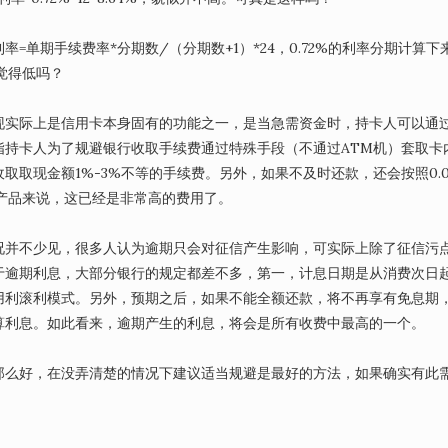
单期手续费率*分期数/（分期数+1）*24，0.72%的利率分期计算下
你还觉得低吗？
现实际上是信用卡本身固有的功能之一，是当急需资金时，持卡人可以通过
指持卡人为了规避银行收取手续费通过特殊手段（不通过ATM机）套取卡
取现金额1%-3%不等的手续费。另外，如果不及时还款，还会按照0.0
贷产品来说，这已经是非常高的费用了。
况并不少见，很多人认为逾期只会对征信产生影响，可实际上除了征信污
于逾期利息，大部分银行的规定都差不多，第一，计息日期是从消费次日
用利滚利模式。另外，预期之后，如果不能全额还款，将不再享有免息期
算利息。如此看来，逾期产生的利息，将会是所有收费中最高的一个。
那么好，在没弄清楚的情况下建议适当规避是最好的方法，如果确实有此