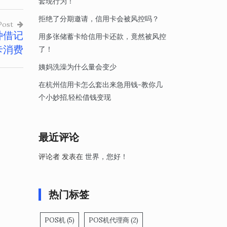
套现行为！
拒绝了分期邀请，信用卡会被风控吗？
Post
种借记
用多张储蓄卡给信用卡还款，竟然被风控
卡消费
了！
姨妈洗澡为什么量会变少
在杭州信用卡怎么套出来急用钱-教你几
个小妙招,轻松借钱变现
最近评论
评论者
发表在
世界，您好！
热门标签
POS机
(5)
POS机代理商
(2)