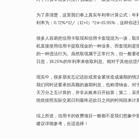
为了弄清楚，这里我们奉上真实年利率计算公式：年利率=
利率为：0.72%*12/（12+1）*24=15.95%，这样
很多人容易把信用卡取现和信用卡套现混为一谈，取
机直接使用信用卡提取现金的一种业务。而套现则是
的一种违法行为。虽然取现属于正常行为，但一般要收取
日息，18.25%的年利率来收取利息。相对于其他信
现实中，很多朋友忘记还款或资金紧张造成逾期的情
我们同时还要承担高额的逾期利息，也称滞纳金。对
天万分之五计算的，并非从账单日开始算；第二，采
统统按照实际交易日到最终还款日之间的时间段来计
综上所述，信用卡的收费项目一般都不是我们想象中
建议详细参考，合适选择！