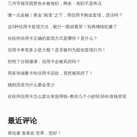
三河市领导因禁色令被免职，网友：免职不是终点
懂一点金融｜黄金“疯涨”之下，用信用卡购金套现，违法吗？
这5种信用卡套现方法，银行一眼就看穿！别再继续犯傻了
在杭州信用卡正确的套现方式是哪些？是什么？
信用卡单笔多少是大额？是否被判为疑似套现行为！
拒绝了分期邀请，信用卡会被风控吗？
用多张储蓄卡给信用卡还款，竟然被风控了！
姨妈洗澡为什么量会变少
在杭州信用卡怎么套出来急用钱-教你几个小妙招,轻松借钱变现
最近评论
评论者
发表在
世界，您好！