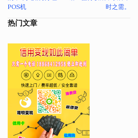
导
POS机
时之需。
航
热门文章