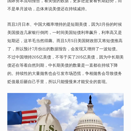
国际资本流动报告，看美债的数据，更多还是要看长期趋势，而
不是单月波动，总体来说美债还在持续减持。
而且3月日本、中国大概率增持的是短期美债，因为3月份的时候
美国接连几家银行倒闭，一时间美国短债利率飙升，利率高又是
短期还，这羊毛当然得薅。而且5月5日美国财政部又将短债推高
了，所以预计7月份出的数据报告，会发现又增持了一波短债。
不过中国增持205亿美债，不等于买了205亿美债，因为中长期美
债还在等着自然到期，中长期美债的数量是一直都在持续下降
的。持续性的大量抛售也会引发市场恐慌，争相抛售会导致债务
贬值最后砸自己手里，所以只能慢慢来才能安全的套现。