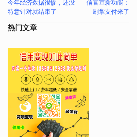
今年经济数据很惨，还没
信官宣新功能：
章
特意针对就结束了
刷掌支付来了
导
热门文章
航