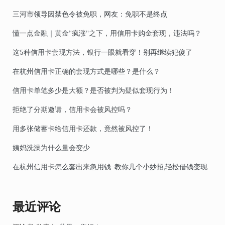
三河市领导因禁色令被免职，网友：免职不是终点
懂一点金融｜黄金“疯涨”之下，用信用卡购金套现，违法吗？
这5种信用卡套现方法，银行一眼就看穿！别再继续犯傻了
在杭州信用卡正确的套现方式是哪些？是什么？
信用卡单笔多少是大额？是否被判为疑似套现行为！
拒绝了分期邀请，信用卡会被风控吗？
用多张储蓄卡给信用卡还款，竟然被风控了！
姨妈洗澡为什么量会变少
在杭州信用卡怎么套出来急用钱-教你几个小妙招,轻松借钱变现
最近评论