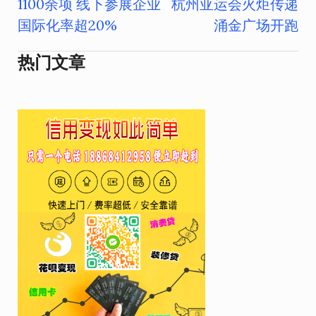
1100余项 线下参展企业
杭州亚运会火炬传递
章
国际化率超20%
涌金广场开跑
导
热门文章
航