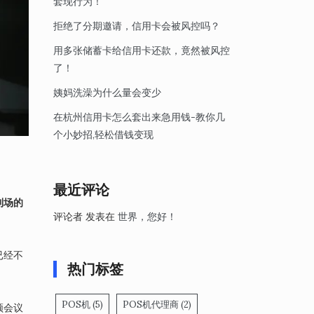
套现行为！
拒绝了分期邀请，信用卡会被风控吗？
用多张储蓄卡给信用卡还款，竟然被风控
了！
姨妈洗澡为什么量会变少
在杭州信用卡怎么套出来急用钱-教你几
个小妙招,轻松借钱变现
。
最近评论
到场的
评论者
发表在
世界，您好！
已经不
热门标签
POS机
(5)
POS机代理商
(2)
频会议