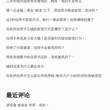
三河市领导因禁色令被免职，网友：免职不是终点
懂一点金融｜黄金“疯涨”之下，用信用卡购金套现，违法吗？
这5种信用卡套现方法，银行一眼就看穿！别再继续犯傻了
在杭州信用卡正确的套现方式是哪些？是什么？
信用卡单笔多少是大额？是否被判为疑似套现行为！
拒绝了分期邀请，信用卡会被风控吗？
用多张储蓄卡给信用卡还款，竟然被风控了！
姨妈洗澡为什么量会变少
在杭州信用卡怎么套出来急用钱-教你几个小妙招,轻松借钱变现
最近评论
评论者
发表在
世界，您好！