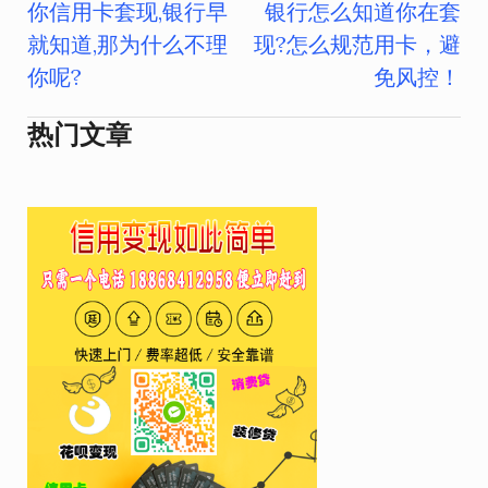
你信用卡套现,银行早
银行怎么知道你在套
文
就知道,那为什么不理
现?怎么规范用卡，避
章
你呢?
免风控！
导
热门文章
航