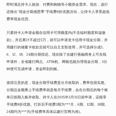
即时满足持卡人旅游、付费和购物等小额资金需求。现在，该行
还推出“现金分期感恩季”手续费8折优惠活动，让持卡人享受超低
费率现金信贷。
只要持卡人申请金额在信用卡可用额度内(不含临时额度和溢缴
款)，并且累计不超过5万，就可以申请龙卡信用卡现金分期，并
用建行的储蓄卡收款后就可以自主支取使用，并可选择分成3、
6、12、18、24期分期偿还。现在除了在建行善融商务上可在线
申请外，全省建行网点、ATM机、网银也能办理现金分期，3分
钟便可完成申请，资金即刻到账。
值得注意的是，现金分期手续费是分月收取的，费率也很实惠。
分期总金额乘上手续费率就是每月手续费，会在分期后的每个账
单日按期入账并收取。持卡人在2015年3月31日前申请，还能享
手续费8折优惠。打折后手续费3期为***月，6期、12期、18期、
24期均为***月(手续费率具体以建行官网为准)。