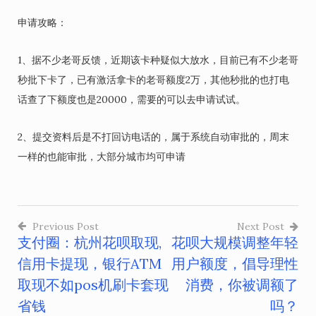
申请攻略：
1、据不少老哥反馈，近期该卡种疑似大放水，目前已有不少老哥
秒批下卡了，已有激活拿卡的老哥额度2万，其他秒批的也打电
话查了下额度也是20000，需要的可以去申请试试。
2、提交资料后是不打回访电话的，属于系统自动审批的，周末
一样的也能审批，大部分城市均可申请
Previous Post
Next Post
支付圈：杭州花呗取现,
花呗大规模调整年轻
文
信用卡提现，银行ATM
用户额度，倡导理性
章
取现不如pos机刷卡套现
消费，你被调额了
导
省钱
吗？