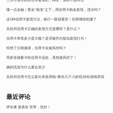
三河市领导因禁色令被免职，网友：免职不是终点
懂一点金融｜黄金“疯涨”之下，用信用卡购金套现，违法吗？
这5种信用卡套现方法，银行一眼就看穿！别再继续犯傻了
在杭州信用卡正确的套现方式是哪些？是什么？
信用卡单笔多少是大额？是否被判为疑似套现行为！
拒绝了分期邀请，信用卡会被风控吗？
用多张储蓄卡给信用卡还款，竟然被风控了！
姨妈洗澡为什么量会变少
在杭州信用卡怎么套出来急用钱-教你几个小妙招,轻松借钱变现
最近评论
评论者
发表在
世界，您好！