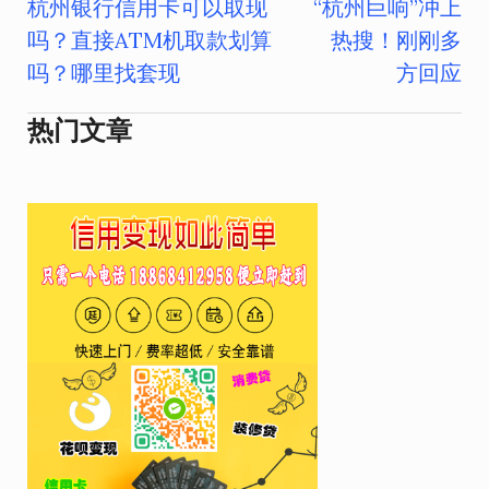
杭州银行信用卡可以取现
“杭州巨响”冲上
文
吗？直接ATM机取款划算
热搜！刚刚多
章
吗？哪里找套现
方回应
导
热门文章
航