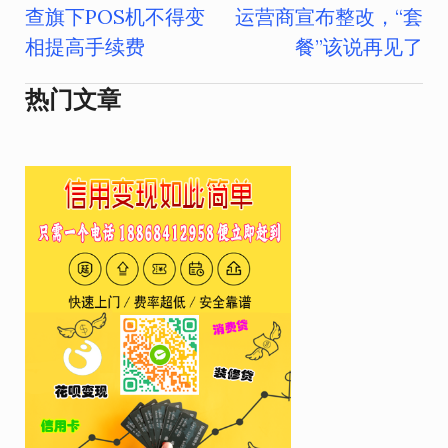
文
查旗下POS机不得变
运营商宣布整改，“套
章
相提高手续费
餐”该说再见了
导
热门文章
航