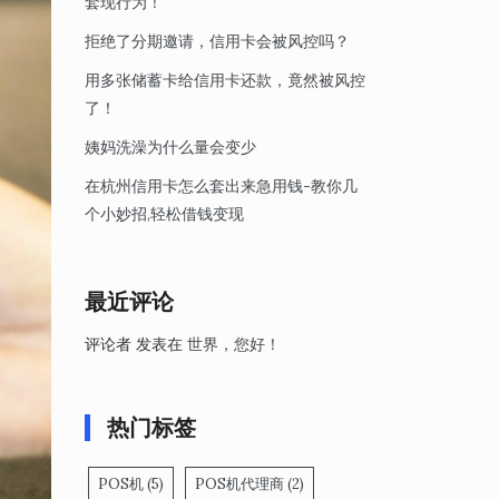
套现行为！
拒绝了分期邀请，信用卡会被风控吗？
用多张储蓄卡给信用卡还款，竟然被风控
了！
姨妈洗澡为什么量会变少
在杭州信用卡怎么套出来急用钱-教你几
个小妙招,轻松借钱变现
最近评论
评论者
发表在
世界，您好！
热门标签
POS机
(5)
POS机代理商
(2)