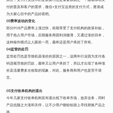
付的普及和客户的需求，微信+支付宝这类的支付方式，逐渐成
为大家心目中的产品好搭档。
0
3
费率波动的变化
部分POS产品费率上涨过快，前期享受了支付机构的政策补贴，
用于抢占用户市场，后期服务商因利润微薄，又通过涨价回本，
这种操作模式让人眼前一亮，最终还是用户承担了所有。
0
4
监管的处罚
监管处罚也是导致机器涨价的原因之一，这两年行业因为支付条
码违规导致的罚款，最终又让用户承担了，所以才出现了各种涨
价及流量费多次收取的现象，对此，服务商和用户也是苦不堪
言。
05
支付收单机构的退出
今年几家支付收单机构宣布退出线下收单市场，放弃业务，同时
产品也随之大涨和关停，让不少用户都纷纷踏上寻找替换产品之
路。