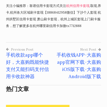
关注小编推荐：靠谱信用卡套现方式关注
杭州信用卡套现
,取现,养
卡,杭州各大区域刷卡套现【18868412958微信】下沙个人套现 杭
州拱墅区信用卡套现 萧山刷卡套现，杭州上城区套现上门刷卡服
务，想了解更多在杭州哪里刷信用卡加微tx7712888
Previous Post
Next Post
手机收款app哪个
手机收钱APP-大嘉购
文
好，大嘉购既能快捷
app官网下载-大嘉购
章
支付又能扫码支付信
iOS版下载-大嘉购
导
用卡收款神器
Android版下载
航
热门文章