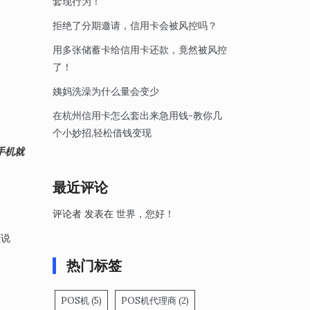
套现行为！
拒绝了分期邀请，信用卡会被风控吗？
用多张储蓄卡给信用卡还款，竟然被风控
了！
姨妈洗澡为什么量会变少
在杭州信用卡怎么套出来急用钱-教你几
个小妙招,轻松借钱变现
手机就
。
最近评论
评论者
发表在
世界，您好！
额说
热门标签
POS机
(5)
POS机代理商
(2)