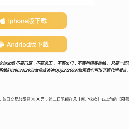
众创业潮 不要门店，不要员工， 不要出门，不要和顾客接触， 只要一部
18868412958微信或咨询QQ82726997联系我们可以开通代理后台
:00，首日交易总限额8000元，第二日限额详见【商户收款】右上角的【限